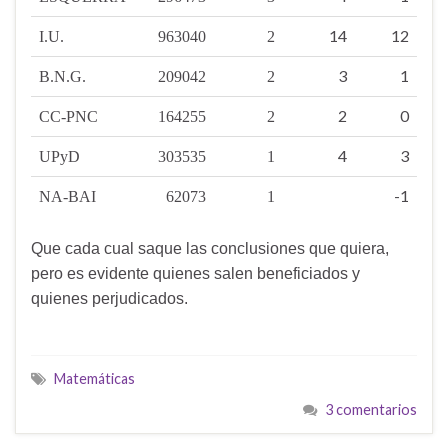
14
12
I.U.
963040
2
3
1
B.N.G.
209042
2
2
0
CC-PNC
164255
2
4
3
UPyD
303535
1
-1
NA-BAI
62073
1
Que cada cual saque las conclusiones que quiera,
pero es evidente quienes salen beneficiados y
quienes perjudicados.
Matemáticas
3 comentarios