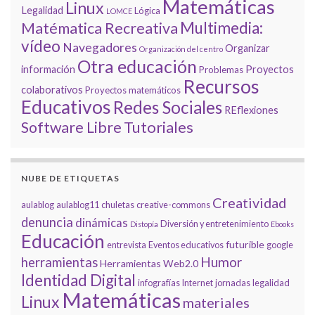
Matemáticas
Linux
Legalidad
Lógica
LOMCE
Multimedia:
Matématica Recreativa
vídeo
Navegadores
Organizar
Organización del centro
Otra educación
información
Proyectos
Problemas
Recursos
colaborativos
Proyectos matemáticos
Educativos
Redes Sociales
REflexiones
Tutoriales
Software Libre
NUBE DE ETIQUETAS
Creatividad
aulablog
aulablog11
chuletas
creative-commons
denuncia
dinámicas
Diversión y entretenimiento
Distopía
Ebooks
Educación
futurible
entrevista
Eventos educativos
google
Humor
herramientas
Herramientas Web2.0
Identidad Digital
infografías
Internet
jornadas
legalidad
Matemáticas
Linux
materiales