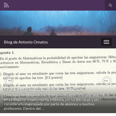
Alte
el
Search for:
form
de
bús
Blog de Antonio Omatos
Alter
la
nave
Previous
Nex
Examen Matemáticas II PAU La Rioja 2026
El examen de Matemáticas II de la evaluación ordinaria de la PAU
en La Rioja ha creado mucha polémica por su dificultad y por
considerarlo inapropiado por parte de alumnos y muchos
profesores. Dentro del …