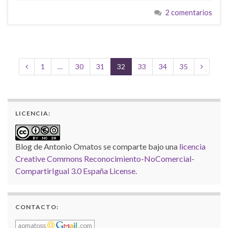
2 comentarios
1
…
30
31
32
33
34
35
LICENCIA:
Blog de Antonio Omatos
se comparte bajo una
licencia
Creative Commons Reconocimiento-NoComercial-
CompartirIgual 3.0 España License
.
CONTACTO: