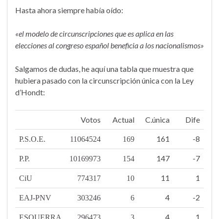
Hasta ahora siempre había oído:
«el modelo de circunscripciones que es aplica en las
elecciones al congreso español beneficia a los nacionalismos»
Salgamos de dudas, he aquí una tabla que muestra que
hubiera pasado con la circunscripción única con la Ley
d’Hondt:
Votos
Actual
C.única
Dife
161
-8
P.S.O.E.
11064524
169
147
-7
P.P.
10169973
154
11
1
CiU
774317
10
4
-2
EAJ-PNV
303246
6
4
1
ESQUERRA
296473
3