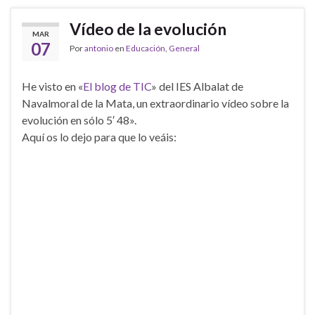
Vídeo de la evolución
MAR
07
Por
antonio
en
Educación
,
General
He visto en «
El blog de TIC
» del IES Albalat de
Navalmoral de la Mata, un extraordinario vídeo sobre la
evolución en sólo 5′ 48».
Aquí os lo dejo para que lo veáis: