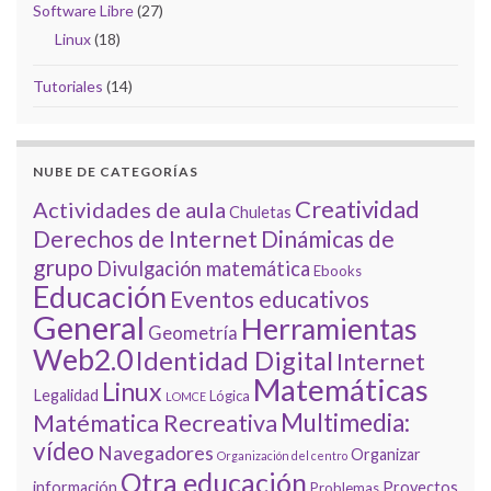
Software Libre
(27)
Linux
(18)
Tutoriales
(14)
NUBE DE CATEGORÍAS
Creatividad
Actividades de aula
Chuletas
Derechos de Internet
Dinámicas de
grupo
Divulgación matemática
Ebooks
Educación
Eventos educativos
General
Herramientas
Geometría
Web2.0
Identidad Digital
Internet
Matemáticas
Linux
Legalidad
Lógica
LOMCE
Multimedia:
Matématica Recreativa
vídeo
Navegadores
Organizar
Organización del centro
Otra educación
información
Proyectos
Problemas