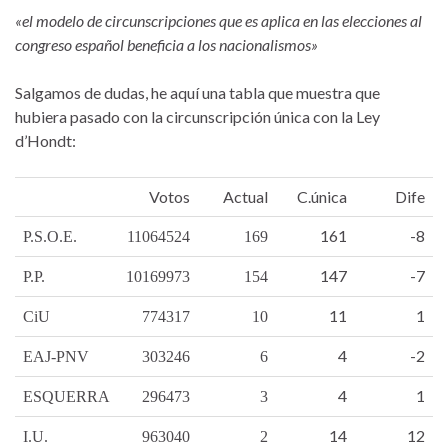
«el modelo de circunscripciones que es aplica en las elecciones al
congreso español beneficia a los nacionalismos»
Salgamos de dudas, he aquí una tabla que muestra que
hubiera pasado con la circunscripción única con la Ley
d’Hondt:
Votos
Actual
C.única
Dife
161
-8
P.S.O.E.
11064524
169
147
-7
P.P.
10169973
154
11
1
CiU
774317
10
4
-2
EAJ-PNV
303246
6
4
1
ESQUERRA
296473
3
14
12
I.U.
963040
2