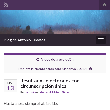
Alte
el
Search for:
form
de
bús
Blog de Antonio Omatos
Alter
la
nave
Vídeo de la evolución
Empieza la cuenta atrás para Mandriva 2008.1
Resultados electorales con
MAR
circunscripción única
13
Por
antonio
en
General
,
Matemáticas
Hasta ahora siempre había oído: