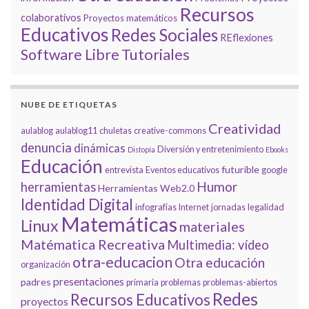
Recursos
colaborativos
Proyectos matemáticos
Educativos
Redes Sociales
REflexiones
Tutoriales
Software Libre
NUBE DE ETIQUETAS
Creatividad
aulablog
aulablog11
chuletas
creative-commons
denuncia
dinámicas
Diversión y entretenimiento
Distopía
Ebooks
Educación
futurible
entrevista
Eventos educativos
google
Humor
herramientas
Herramientas Web2.0
Identidad Digital
infografías
Internet
jornadas
legalidad
Matemáticas
Linux
materiales
Matématica Recreativa
Multimedia: vídeo
otra-educacion
Otra educación
organización
presentaciones
padres
primaria
problemas
problemas-abiertos
Redes
Recursos Educativos
proyectos