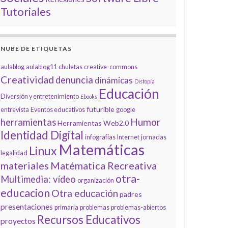
Tutoriales
NUBE DE ETIQUETAS
aulablog
aulablog11
chuletas
creative-commons
Creatividad
denuncia
dinámicas
Distopía
Educación
Diversión y entretenimiento
Ebooks
futurible
entrevista
Eventos educativos
google
Humor
herramientas
Herramientas Web2.0
Identidad Digital
infografías
Internet
jornadas
Matemáticas
Linux
legalidad
materiales
Matématica Recreativa
otra-
Multimedia: vídeo
organización
educacion
Otra educación
padres
presentaciones
primaria
problemas
problemas-abiertos
Recursos Educativos
proyectos