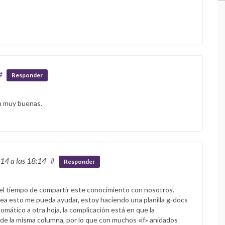
#
Responder
on muy buenas.
014
a las 18:14
#
Responder
e el tiempo de compartir este conocimiento con nosotros.
 lea esto me pueda ayudar, estoy haciendo una planilla g-docs
mático a otra hoja, la complicación está en que la
de la misma columna, por lo que con muchos «if» anidados