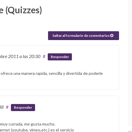
e (Quizzes)
Saltar al formulario de comentarios
mbre 2011
a las 20:30
#
Responder
ofrece una manera rapida, sencilla y divertida de poderle
38
#
Responder
a muy currada, me gusta mucho.
rnet (youtube, vimeo,etc.) es el servicio