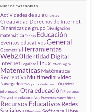
NUBE DE CATEGORÍAS
Actividades de aula
Chuletas
Creatividad
Derechos de Internet
Dinámicas de grupo
Divulgación
Educación
matemática
Ebooks
General
Eventos educativos
Herramientas
Geometría
Web2.0
Identidad Digital
Linux
Internet
Legalidad
Lógica
LOMCE
Matemáticas
Matématica
Multimedia: vídeo
Recreativa
Navegadores
Organizar
Organización del centro
Otra educación
información
Problemas
Proyectos colaborativos
Proyectos matemáticos
Recursos Educativos
Redes
Sociales
Software Libre
REflexiones