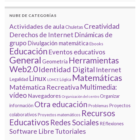
NUBE DE CATEGORÍAS
Creatividad
Actividades de aula
Chuletas
Derechos de Internet
Dinámicas de
grupo
Divulgación matemática
Ebooks
Educación
Eventos educativos
General
Herramientas
Geometría
Web2.0
Identidad Digital
Internet
Matemáticas
Linux
Legalidad
Lógica
LOMCE
Multimedia:
Matématica Recreativa
vídeo
Navegadores
Organizar
Organización del centro
Otra educación
información
Proyectos
Problemas
Recursos
colaborativos
Proyectos matemáticos
Educativos
Redes Sociales
REflexiones
Tutoriales
Software Libre