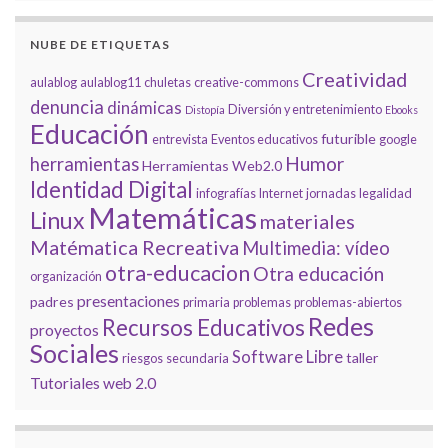
NUBE DE ETIQUETAS
Creatividad
aulablog
aulablog11
chuletas
creative-commons
denuncia
dinámicas
Diversión y entretenimiento
Distopía
Ebooks
Educación
futurible
entrevista
Eventos educativos
google
Humor
herramientas
Herramientas Web2.0
Identidad Digital
infografías
Internet
jornadas
legalidad
Matemáticas
Linux
materiales
Matématica Recreativa
Multimedia: vídeo
otra-educacion
Otra educación
organización
presentaciones
padres
primaria
problemas
problemas-abiertos
Redes
Recursos Educativos
proyectos
Sociales
Software Libre
taller
riesgos
secundaria
Tutoriales
web 2.0