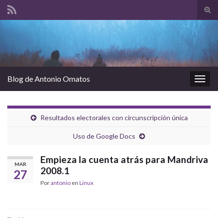
Alte
el
Search for:
form
de
bús
Blog de Antonio Omatos
Alter
la
nave
Resultados electorales con circunscripción única
Uso de Google Docs
Empieza la cuenta atrás para Mandriva
MAR
2008.1
27
Por
antonio
en
Linux