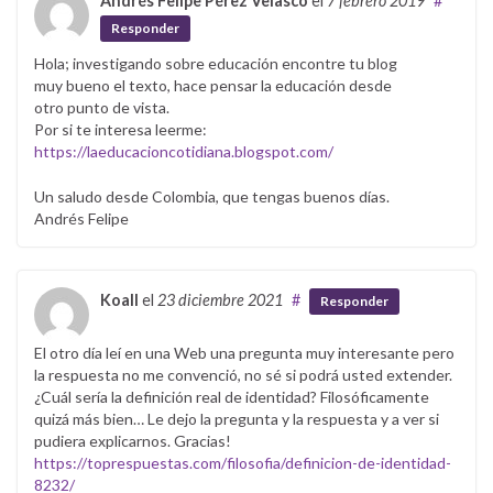
Andrés Felipe Pérez Velasco
el
7 febrero 2019
#
Responder
Hola; investigando sobre educación encontre tu blog
muy bueno el texto, hace pensar la educación desde
otro punto de vista.
Por si te interesa leerme:
https://laeducacioncotidiana.blogspot.com/
Un saludo desde Colombia, que tengas buenos días.
Andrés Felipe
Koall
el
23 diciembre 2021
#
Responder
El otro día leí en una Web una pregunta muy interesante pero
la respuesta no me convenció, no sé si podrá usted extender.
¿Cuál sería la definición real de identidad? Filosóficamente
quizá más bien… Le dejo la pregunta y la respuesta y a ver si
pudiera explicarnos. Gracias!
https://toprespuestas.com/filosofia/definicion-de-identidad-
8232/