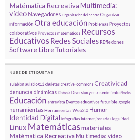
Multimedia:
Matématica Recreativa
vídeo
Navegadores
Organizar
Organización del centro
Otra educación
información
Proyectos
Problemas
Recursos
colaborativos
Proyectos matemáticos
Educativos
Redes Sociales
REflexiones
Tutoriales
Software Libre
NUBE DE ETIQUETAS
Creatividad
aulablog
aulablog11
chuletas
creative-commons
denuncia
dinámicas
Diversión y entretenimiento
Distopía
Ebooks
Educación
futurible
entrevista
Eventos educativos
google
Humor
herramientas
Herramientas Web2.0
Identidad Digital
infografías
Internet
jornadas
legalidad
Matemáticas
Linux
materiales
Matématica Recreativa
Multimedia: vídeo