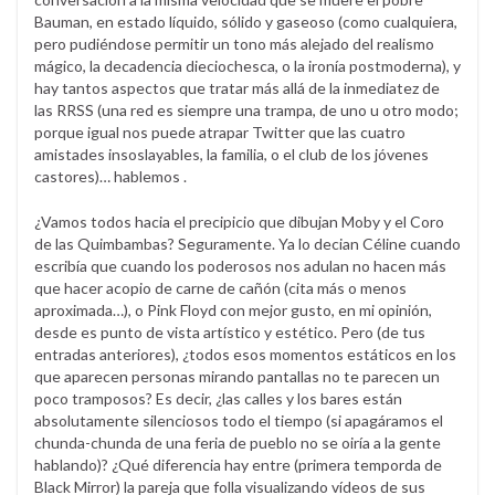
Bauman, en estado líquido, sólido y gaseoso (como cualquiera,
pero pudiéndose permitir un tono más alejado del realismo
mágico, la decadencia dieciochesca, o la ironía postmoderna), y
hay tantos aspectos que tratar más allá de la inmediatez de
las RRSS (una red es siempre una trampa, de uno u otro modo;
porque igual nos puede atrapar Twitter que las cuatro
amistades insoslayables, la familia, o el club de los jóvenes
castores)… hablemos .
¿Vamos todos hacia el precipicio que dibujan Moby y el Coro
de las Quimbambas? Seguramente. Ya lo decian Céline cuando
escribía que cuando los poderosos nos adulan no hacen más
que hacer acopio de carne de cañón (cita más o menos
aproximada…), o Pink Floyd con mejor gusto, en mi opinión,
desde es punto de vista artístico y estético. Pero (de tus
entradas anteriores), ¿todos esos momentos estáticos en los
que aparecen personas mirando pantallas no te parecen un
poco tramposos? Es decir, ¿las calles y los bares están
absolutamente silenciosos todo el tiempo (si apagáramos el
chunda-chunda de una feria de pueblo no se oiría a la gente
hablando)? ¿Qué diferencia hay entre (primera temporda de
Black Mirror) la pareja que folla visualizando vídeos de sus