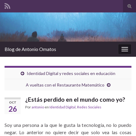
Alte
el
Search for:
form
de
bús
Blog de Antonio Omatos
Alter
la
nave
Identidad Digital y redes sociales en educación
A vueltas con el Restaurante Matemático
¿Estás perdido en el mundo como yo?
OCT
26
Por
antonio
en
Identidad Digital
,
Redes Sociales
Soy una persona a la que le gusta la tecnología, no lo puedo
negar. Lo anterior no quiere decir que solo vea las cosas