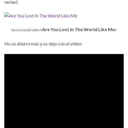
verlas):
«
Are You Lost In The World Like Me
«
Secuencia del vídeo
No os aburro más y os dejo con el vídeo: