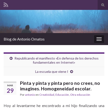
Alte
el
Search for:
form
de
bús
Blog de Antonio Omatos
Alter
la
nave
Republicando el manifiesto «En defensa de los derechos
fundamentales en Internet»
La escuela que viene I
Pinta y pinta y pinta pero no crees, no
MAR
imagines. Homogeneidad escolar.
29
Por
antonio
en
Creatividad
,
Educación
,
Otra educación
Hoy al levantarme he encontrado a mi hijo finalizando una