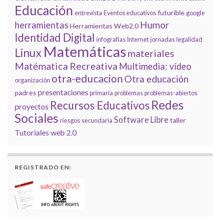
Educación
futurible
entrevista
Eventos educativos
google
Humor
herramientas
Herramientas Web2.0
Identidad Digital
infografías
Internet
jornadas
legalidad
Matemáticas
Linux
materiales
Matématica Recreativa
Multimedia: vídeo
otra-educacion
Otra educación
organización
presentaciones
padres
primaria
problemas
problemas-abiertos
Redes
Recursos Educativos
proyectos
Sociales
Software Libre
taller
riesgos
secundaria
Tutoriales
web 2.0
REGISTRADO EN: