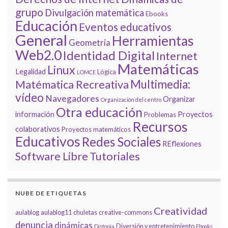
grupo
Divulgación matemática
Ebooks
Educación
Eventos educativos
General
Herramientas
Geometría
Web2.0
Identidad Digital
Internet
Matemáticas
Linux
Legalidad
Lógica
LOMCE
Multimedia:
Matématica Recreativa
vídeo
Navegadores
Organizar
Organización del centro
Otra educación
información
Proyectos
Problemas
Recursos
colaborativos
Proyectos matemáticos
Educativos
Redes Sociales
REflexiones
Tutoriales
Software Libre
NUBE DE ETIQUETAS
Creatividad
aulablog
aulablog11
chuletas
creative-commons
denuncia
dinámicas
Diversión y entretenimiento
Distopía
Ebooks