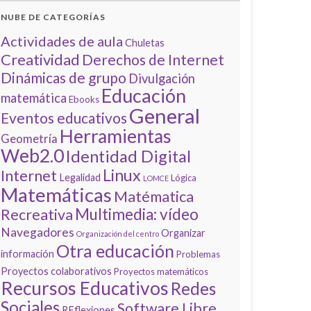
NUBE DE CATEGORÍAS
Actividades de aula
Chuletas
Creatividad
Derechos de Internet
Dinámicas de grupo
Divulgación
Educación
matemática
Ebooks
General
Eventos educativos
Herramientas
Geometría
Web2.0
Identidad Digital
Linux
Internet
Legalidad
Lógica
LOMCE
Matemáticas
Matématica
Multimedia: vídeo
Recreativa
Navegadores
Organizar
Organización del centro
Otra educación
información
Problemas
Proyectos colaborativos
Proyectos matemáticos
Recursos Educativos
Redes
Sociales
Software Libre
REflexiones