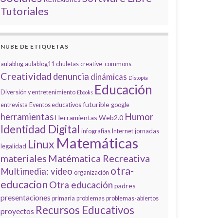
Tutoriales
NUBE DE ETIQUETAS
aulablog
aulablog11
chuletas
creative-commons
Creatividad
denuncia
dinámicas
Distopía
Educación
Diversión y entretenimiento
Ebooks
futurible
entrevista
Eventos educativos
google
Humor
herramientas
Herramientas Web2.0
Identidad Digital
infografías
Internet
jornadas
Matemáticas
Linux
legalidad
materiales
Matématica Recreativa
otra-
Multimedia: vídeo
organización
educacion
Otra educación
padres
presentaciones
primaria
problemas
problemas-abiertos
Recursos Educativos
proyectos