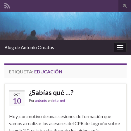
Alte
el
Search for:
form
de
bús
Blog de Antonio Omatos
Alter
la
nave
ETIQUETA:
EDUCACIÓN
¿Sabías qué …?
OCT
10
Por
antonio
en
Internet
Hoy, con motivo de unas sesiones de formación que
vamos a realizar los asesores del CPR de Logroño sobre
la web 2.0, estaba clasificando los vídeos más