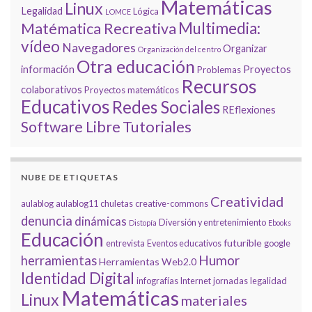
Matemáticas
Linux
Legalidad
Lógica
LOMCE
Multimedia:
Matématica Recreativa
vídeo
Navegadores
Organizar
Organización del centro
Otra educación
información
Proyectos
Problemas
Recursos
colaborativos
Proyectos matemáticos
Educativos
Redes Sociales
REflexiones
Tutoriales
Software Libre
NUBE DE ETIQUETAS
Creatividad
aulablog
aulablog11
chuletas
creative-commons
denuncia
dinámicas
Diversión y entretenimiento
Distopía
Ebooks
Educación
futurible
entrevista
Eventos educativos
google
Humor
herramientas
Herramientas Web2.0
Identidad Digital
infografías
Internet
jornadas
legalidad
Matemáticas
Linux
materiales