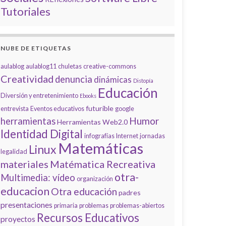
Tutoriales
NUBE DE ETIQUETAS
aulablog
aulablog11
chuletas
creative-commons
Creatividad
denuncia
dinámicas
Distopía
Educación
Diversión y entretenimiento
Ebooks
futurible
entrevista
Eventos educativos
google
Humor
herramientas
Herramientas Web2.0
Identidad Digital
infografías
Internet
jornadas
Matemáticas
Linux
legalidad
materiales
Matématica Recreativa
otra-
Multimedia: vídeo
organización
educacion
Otra educación
padres
presentaciones
primaria
problemas
problemas-abiertos
Recursos Educativos
proyectos