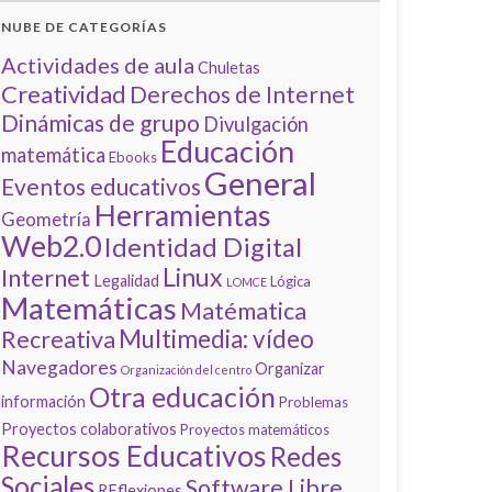
NUBE DE CATEGORÍAS
Actividades de aula
Chuletas
Creatividad
Derechos de Internet
Dinámicas de grupo
Divulgación
Educación
matemática
Ebooks
General
Eventos educativos
Herramientas
Geometría
Web2.0
Identidad Digital
Linux
Internet
Legalidad
Lógica
LOMCE
Matemáticas
Matématica
Multimedia: vídeo
Recreativa
Navegadores
Organizar
Organización del centro
Otra educación
información
Problemas
Proyectos colaborativos
Proyectos matemáticos
Recursos Educativos
Redes
Sociales
Software Libre
REflexiones