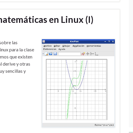
atemáticas en Linux (I)
sobre las
nux para la clase
emos que existen
l derive y otras
y sencillas y