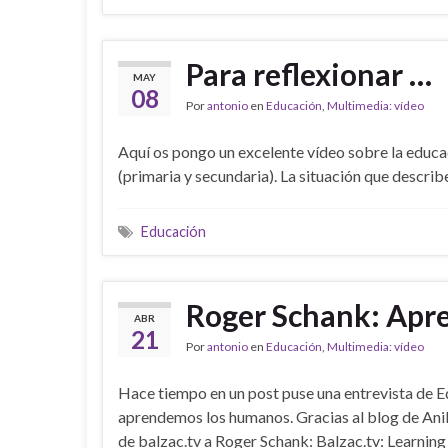
Para reflexionar …
MAY
08
Por
antonio
en
Educación
,
Multimedia: vídeo
Aquí os pongo un excelente vídeo sobre la educa
(primaria y secundaria). La situación que describ
Educación
Roger Schank: Apr
ABR
21
Por
antonio
en
Educación
,
Multimedia: vídeo
Hace tiempo en un post puse una entrevista de 
aprendemos los humanos. Gracias al blog de Anib
de balzac.tv a Roger Schank: Balzac.tv: Learni