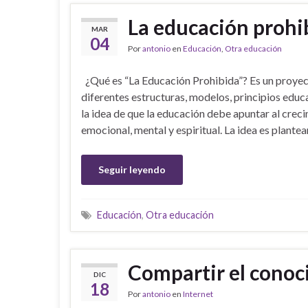
La educación prohi
MAR
04
Por
antonio
en
Educación
,
Otra educación
¿Qué es “La Educación Prohibida”? Es un proyec
diferentes estructuras, modelos, principios educ
la idea de que la educación debe apuntar al creci
emocional, mental y espiritual. La idea es plantea
Seguir leyendo
Educación
,
Otra educación
Compartir el cono
DIC
18
Por
antonio
en
Internet