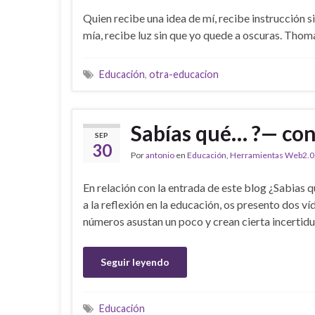
Quien recibe una idea de mí, recibe instrucción si
mía, recibe luz sin que yo quede a oscuras. Thom
Educación
,
otra-educacion
Sabías qué… ?— co
SEP
30
Por
antonio
en
Educación
,
Herramientas Web2.0
En relación con la entrada de este blog ¿Sabias 
a la reflexión en la educación, os presento dos v
números asustan un poco y crean cierta incerti
Seguir leyendo
Educación