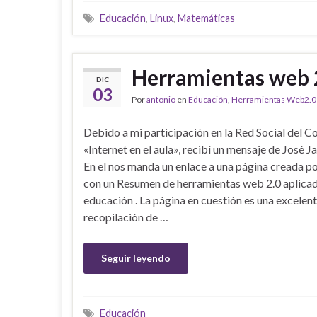
Educación
,
Linux
,
Matemáticas
Herramientas web 
DIC
03
Por
antonio
en
Educación
,
Herramientas Web2.0
Debido a mi participación en la Red Social del 
«Internet en el aula», recibí un mensaje de José 
En el nos manda un enlace a una página creada p
con un Resumen de herramientas web 2.0 aplicad
educación . La página en cuestión es una excelen
recopilación de …
Seguir leyendo
Educación