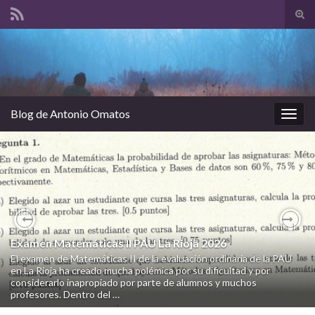
Alte
el
Search for:
form
de
bús
Blog de Antonio Omatos
Alter
la
nave
Previous
Nex
Examen Matemáticas II PAU La Rioja 2026
A vueltas con el Restaurante Matemático
El examen de Matemáticas II de la evaluación ordinaria de la PAU
Hace ya un tiempo que compartí en este blog el proyecto que
en La Rioja ha creado mucha polémica por su dificultad y por
realizo en 2º de ESO titulado «Restaurante matemático«. Desde
considerarlo inapropiado por parte de alumnos y muchos
ese momento, muchas personas me han pedido el material y lo he
profesores. Dentro del …
ido compartiendo …