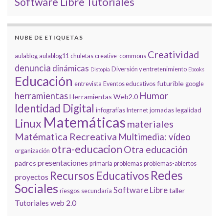
Tutoriales
Software Libre
NUBE DE ETIQUETAS
Creatividad
aulablog
aulablog11
chuletas
creative-commons
denuncia
dinámicas
Diversión y entretenimiento
Distopía
Ebooks
Educación
futurible
entrevista
Eventos educativos
google
Humor
herramientas
Herramientas Web2.0
Identidad Digital
infografías
Internet
jornadas
legalidad
Matemáticas
Linux
materiales
Matématica Recreativa
Multimedia: vídeo
otra-educacion
Otra educación
organización
presentaciones
padres
primaria
problemas
problemas-abiertos
Redes
Recursos Educativos
proyectos
Sociales
Software Libre
taller
riesgos
secundaria
Tutoriales
web 2.0