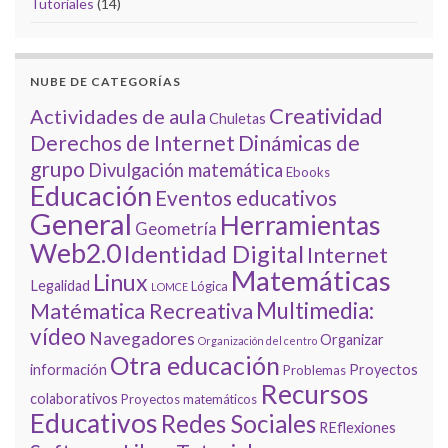
Tutoriales
(14)
NUBE DE CATEGORÍAS
Creatividad
Actividades de aula
Chuletas
Derechos de Internet
Dinámicas de
grupo
Divulgación matemática
Ebooks
Educación
Eventos educativos
General
Herramientas
Geometría
Web2.0
Identidad Digital
Internet
Matemáticas
Linux
Legalidad
Lógica
LOMCE
Multimedia:
Matématica Recreativa
vídeo
Navegadores
Organizar
Organización del centro
Otra educación
información
Proyectos
Problemas
Recursos
colaborativos
Proyectos matemáticos
Educativos
Redes Sociales
REflexiones