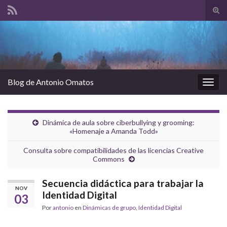
Alte
el
Search for:
form
de
bús
Blog de Antonio Omatos
Alter
la
nave
Dinámica de aula sobre ciberbullying y grooming:
«Homenaje a Amanda Todd»
Consulta sobre compatibilidades de las licencias Creative
Commons
Secuencia didáctica para trabajar la
NOV
Identidad Digital
03
Por
antonio
en
Dinámicas de grupo
,
Identidad Digital