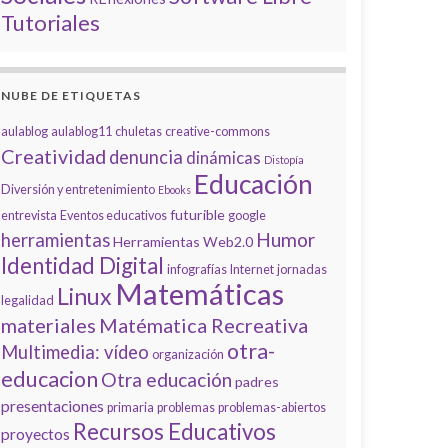
Tutoriales
NUBE DE ETIQUETAS
aulablog
aulablog11
chuletas
creative-commons
Creatividad
denuncia
dinámicas
Distopía
Educación
Diversión y entretenimiento
Ebooks
futurible
entrevista
Eventos educativos
google
Humor
herramientas
Herramientas Web2.0
Identidad Digital
infografías
Internet
jornadas
Matemáticas
Linux
legalidad
materiales
Matématica Recreativa
otra-
Multimedia: vídeo
organización
educacion
Otra educación
padres
presentaciones
primaria
problemas
problemas-abiertos
Recursos Educativos
proyectos