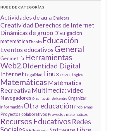
NUBE DE CATEGORÍAS
Actividades de aula
Chuletas
Creatividad
Derechos de Internet
Dinámicas de grupo
Divulgación
Educación
matemática
Ebooks
General
Eventos educativos
Herramientas
Geometría
Web2.0
Identidad Digital
Linux
Internet
Legalidad
Lógica
LOMCE
Matemáticas
Matématica
Multimedia: vídeo
Recreativa
Navegadores
Organizar
Organización del centro
Otra educación
información
Problemas
Proyectos colaborativos
Proyectos matemáticos
Recursos Educativos
Redes
Sociales
Software Libre
REflexiones