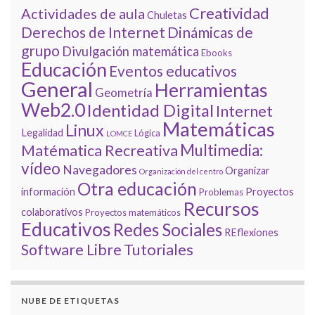
Creatividad
Actividades de aula
Chuletas
Derechos de Internet
Dinámicas de
grupo
Divulgación matemática
Ebooks
Educación
Eventos educativos
General
Herramientas
Geometría
Web2.0
Identidad Digital
Internet
Matemáticas
Linux
Legalidad
Lógica
LOMCE
Multimedia:
Matématica Recreativa
vídeo
Navegadores
Organizar
Organización del centro
Otra educación
información
Proyectos
Problemas
Recursos
colaborativos
Proyectos matemáticos
Educativos
Redes Sociales
REflexiones
Tutoriales
Software Libre
NUBE DE ETIQUETAS