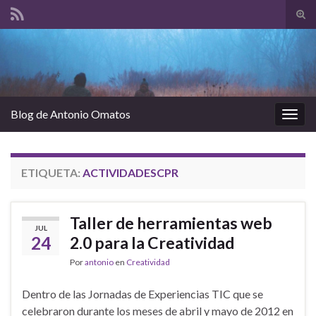
Alte
el
Search for:
form
de
bús
Blog de Antonio Omatos
Alter
la
nave
ETIQUETA:
ACTIVIDADESCPR
Taller de herramientas web
JUL
24
2.0 para la Creatividad
Por
antonio
en
Creatividad
Dentro de las Jornadas de Experiencias TIC que se
celebraron durante los meses de abril y mayo de 2012 en