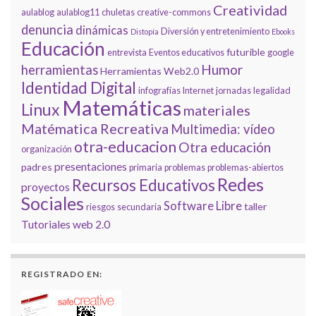
Creatividad
aulablog
aulablog11
chuletas
creative-commons
denuncia
dinámicas
Diversión y entretenimiento
Distopía
Ebooks
Educación
futurible
entrevista
Eventos educativos
google
Humor
herramientas
Herramientas Web2.0
Identidad Digital
infografías
Internet
jornadas
legalidad
Matemáticas
Linux
materiales
Matématica Recreativa
Multimedia: vídeo
otra-educacion
Otra educación
organización
presentaciones
padres
primaria
problemas
problemas-abiertos
Redes
Recursos Educativos
proyectos
Sociales
Software Libre
taller
riesgos
secundaria
Tutoriales
web 2.0
REGISTRADO EN: