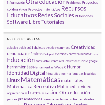
Otra educación
información
Proyectos
Problemas
Recursos
colaborativos
Proyectos matemáticos
Educativos
Redes Sociales
REflexiones
Tutoriales
Software Libre
NUBE DE ETIQUETAS
Creatividad
aulablog
aulablog11
chuletas
creative-commons
denuncia
dinámicas
Diversión y entretenimiento
Distopía
Ebooks
Educación
futurible
entrevista
Eventos educativos
google
Humor
herramientas
Herramientas Web2.0
Identidad Digital
infografías
Internet
jornadas
legalidad
Matemáticas
Linux
materiales
Matématica Recreativa
Multimedia: vídeo
otra-educacion
Otra educación
organización
presentaciones
padres
primaria
problemas
problemas-abiertos
Redes