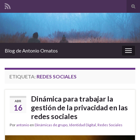
Alte
el
Search for:
form
de
bús
Blog de Antonio Omatos
Alter
la
nave
ETIQUETA:
REDES SOCIALES
Dinámica para trabajar la
ABR
16
gestión de la privacidad en las
redes sociales
Por
antonio
en
Dinámicas de grupo
,
Identidad Digital
,
Redes Sociales