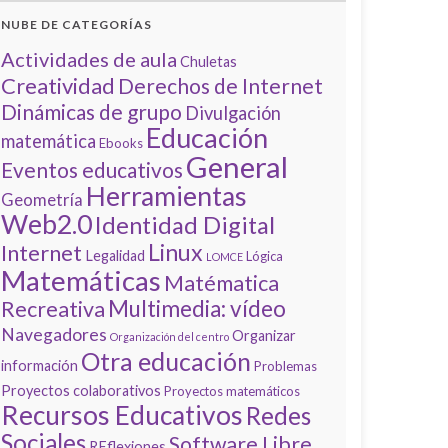
NUBE DE CATEGORÍAS
Actividades de aula
Chuletas
Creatividad
Derechos de Internet
Dinámicas de grupo
Divulgación
Educación
matemática
Ebooks
General
Eventos educativos
Herramientas
Geometría
Web2.0
Identidad Digital
Linux
Internet
Legalidad
Lógica
LOMCE
Matemáticas
Matématica
Multimedia: vídeo
Recreativa
Navegadores
Organizar
Organización del centro
Otra educación
información
Problemas
Proyectos colaborativos
Proyectos matemáticos
Recursos Educativos
Redes
Sociales
Software Libre
REflexiones