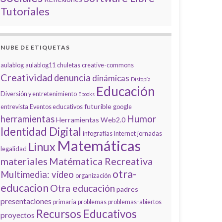
Tutoriales
NUBE DE ETIQUETAS
aulablog
aulablog11
chuletas
creative-commons
Creatividad
denuncia
dinámicas
Distopía
Educación
Diversión y entretenimiento
Ebooks
futurible
entrevista
Eventos educativos
google
Humor
herramientas
Herramientas Web2.0
Identidad Digital
infografías
Internet
jornadas
Matemáticas
Linux
legalidad
materiales
Matématica Recreativa
otra-
Multimedia: vídeo
organización
educacion
Otra educación
padres
presentaciones
primaria
problemas
problemas-abiertos
Recursos Educativos
proyectos