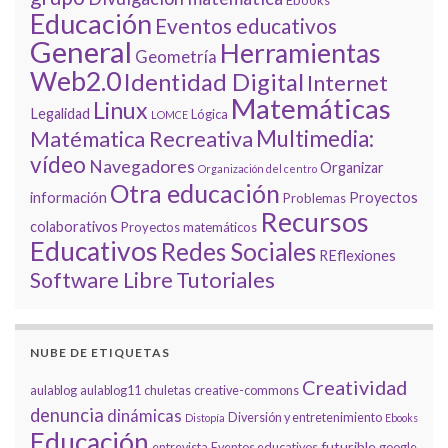
Ebooks
Educación
Eventos educativos
General
Herramientas
Geometría
Web2.0
Identidad Digital
Internet
Matemáticas
Linux
Legalidad
Lógica
LOMCE
Multimedia:
Matématica Recreativa
vídeo
Navegadores
Organizar
Organización del centro
Otra educación
información
Proyectos
Problemas
Recursos
colaborativos
Proyectos matemáticos
Educativos
Redes Sociales
REflexiones
Tutoriales
Software Libre
NUBE DE ETIQUETAS
Creatividad
aulablog
aulablog11
chuletas
creative-commons
denuncia
dinámicas
Diversión y entretenimiento
Distopía
Ebooks
Educación
futurible
entrevista
Eventos educativos
google