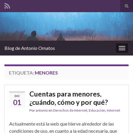
Alte
el
Search for:
form
de
bús
Blog de Antonio Omatos
Alter
la
nave
ETIQUETA:
MENORES
Cuentas para menores,
DIC
01
¿cuándo, cómo y por qué?
Por
antonio
en
Derechos de Internet
,
Educación
,
Internet
Actualmente está la web que hierve alrededor de las
condiciones de uso, en cuanto a la edad necesaria, que