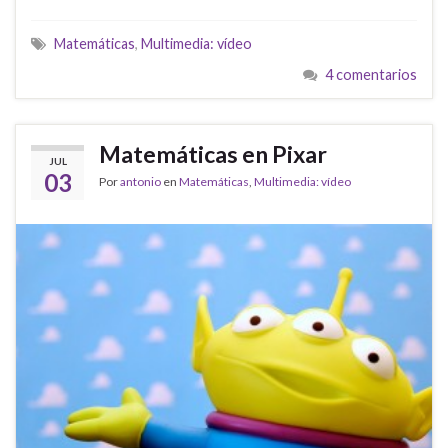
Matemáticas
,
Multimedia: vídeo
4 comentarios
Matemáticas en Pixar
JUL
03
Por
antonio
en
Matemáticas
,
Multimedia: vídeo