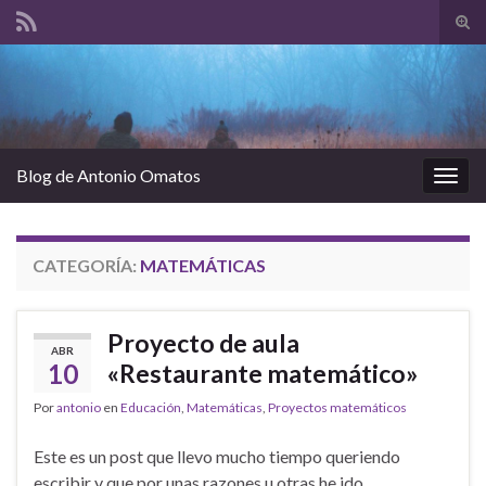
Alte
el
Search for:
form
de
bús
Blog de Antonio Omatos
Alter
la
nave
CATEGORÍA:
MATEMÁTICAS
Proyecto de aula
ABR
10
«Restaurante matemático»
Por
antonio
en
Educación
,
Matemáticas
,
Proyectos matemáticos
Este es un post que llevo mucho tiempo queriendo
escribir y que por unas razones u otras he ido