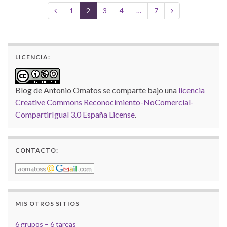
1
2
3
4
…
7
LICENCIA:
Blog de Antonio Omatos
se comparte bajo una
licencia
Creative Commons Reconocimiento-NoComercial-
CompartirIgual 3.0 España License
.
CONTACTO:
MIS OTROS SITIOS
6 grupos – 6 tareas