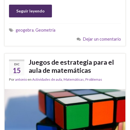
Seguir leyendo
geogebra
,
Geometría
Dejar un comentario
Juegos de estrategia para el
DIC
15
aula de matemáticas
Por
antonio
en
Actividades de aula
,
Matemáticas
,
Problemas