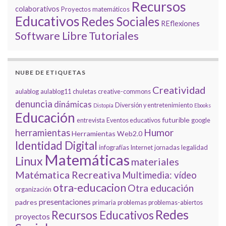
Recursos
colaborativos
Proyectos matemáticos
Educativos
Redes Sociales
REflexiones
Tutoriales
Software Libre
NUBE DE ETIQUETAS
Creatividad
aulablog
aulablog11
chuletas
creative-commons
denuncia
dinámicas
Diversión y entretenimiento
Distopía
Ebooks
Educación
futurible
entrevista
Eventos educativos
google
Humor
herramientas
Herramientas Web2.0
Identidad Digital
infografías
Internet
jornadas
legalidad
Matemáticas
Linux
materiales
Matématica Recreativa
Multimedia: vídeo
otra-educacion
Otra educación
organización
presentaciones
padres
primaria
problemas
problemas-abiertos
Redes
Recursos Educativos
proyectos