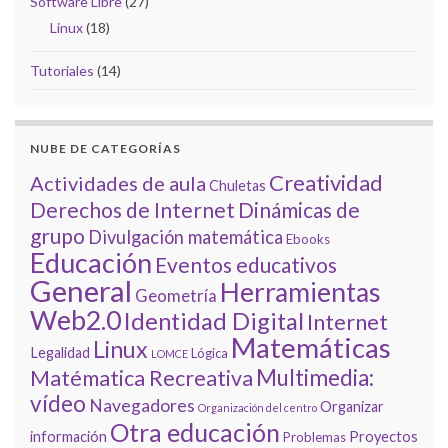
Software Libre
(27)
Linux
(18)
Tutoriales
(14)
NUBE DE CATEGORÍAS
Creatividad
Actividades de aula
Chuletas
Derechos de Internet
Dinámicas de
grupo
Divulgación matemática
Ebooks
Educación
Eventos educativos
General
Herramientas
Geometría
Web2.0
Identidad Digital
Internet
Matemáticas
Linux
Legalidad
Lógica
LOMCE
Multimedia:
Matématica Recreativa
vídeo
Navegadores
Organizar
Organización del centro
Otra educación
información
Proyectos
Problemas