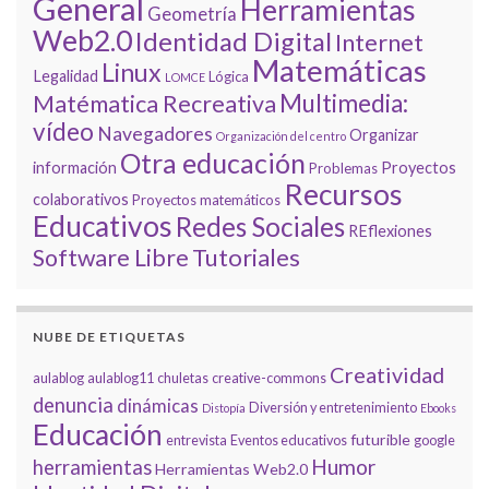
General
Herramientas
Geometría
Web2.0
Identidad Digital
Internet
Matemáticas
Linux
Legalidad
Lógica
LOMCE
Multimedia:
Matématica Recreativa
vídeo
Navegadores
Organizar
Organización del centro
Otra educación
información
Proyectos
Problemas
Recursos
colaborativos
Proyectos matemáticos
Educativos
Redes Sociales
REflexiones
Tutoriales
Software Libre
NUBE DE ETIQUETAS
Creatividad
aulablog
aulablog11
chuletas
creative-commons
denuncia
dinámicas
Diversión y entretenimiento
Distopía
Ebooks
Educación
futurible
entrevista
Eventos educativos
google
Humor
herramientas
Herramientas Web2.0