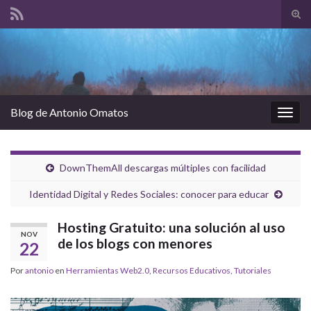
Alte
el
Search for:
form
de
bús
Blog de Antonio Omatos
Alter
la
nave
DownThemAll descargas múltiples con facilidad
Identidad Digital y Redes Sociales: conocer para educar
Hosting Gratuito: una solución al uso
NOV
de los blogs con menores
22
Por
antonio
en
Herramientas Web2.0
,
Recursos Educativos
,
Tutoriales