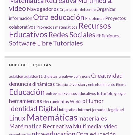
Multimedia:
Matématica Recreativa
vídeo
Navegadores
Organizar
Organización del centro
Otra educación
información
Proyectos
Problemas
Recursos
colaborativos
Proyectos matemáticos
Educativos
Redes Sociales
REflexiones
Tutoriales
Software Libre
NUBE DE ETIQUETAS
Creatividad
aulablog
aulablog11
chuletas
creative-commons
denuncia
dinámicas
Diversión y entretenimiento
Distopía
Ebooks
Educación
futurible
entrevista
Eventos educativos
google
Humor
herramientas
Herramientas Web2.0
Identidad Digital
infografías
Internet
jornadas
legalidad
Matemáticas
Linux
materiales
Matématica Recreativa
Multimedia: vídeo
otra-educacion
Otra educación
organización