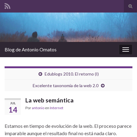
Alte
el
Search for:
form
de
bús
Blog de Antonio Omatos
Alter
la
nave
Edublogs 2010. El retorno (I)
Excelente taxonomía de la web 2.0
La web semántica
JUL
14
Por
antonio
en
Internet
Estamos en tiempo de evolución de la web. El proceso parece
imparable aunque el resultado final no está nada claro.