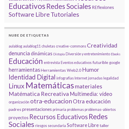
Educativos
Redes Sociales
REflexiones
Tutoriales
Software Libre
NUBE DE ETIQUETAS
Creatividad
aulablog
aulablog11
chuletas
creative-commons
denuncia
dinámicas
Diversión y entretenimiento
Distopía
Ebooks
Educación
futurible
entrevista
Eventos educativos
google
Humor
herramientas
Herramientas Web2.0
Identidad Digital
infografías
Internet
jornadas
legalidad
Matemáticas
Linux
materiales
Matématica Recreativa
Multimedia: vídeo
otra-educacion
Otra educación
organización
presentaciones
padres
primaria
problemas
problemas-abiertos
Redes
Recursos Educativos
proyectos
Sociales
Software Libre
taller
riesgos
secundaria