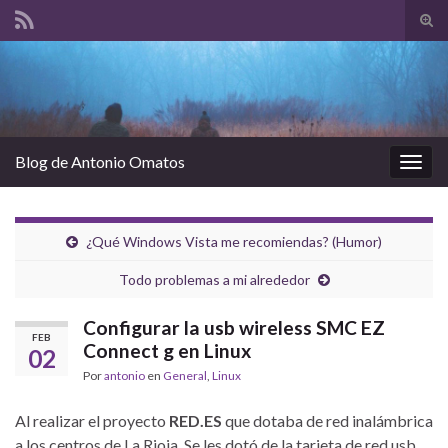
Alte
el
Search for:
form
de
bús
Blog de Antonio Omatos
Alter
la
nave
¿Qué Windows Vista me recomiendas? (Humor)
Todo problemas a mi alrededor
Configurar la usb wireless SMC EZ
FEB
Connect g en Linux
02
Por
antonio
en
General
,
Linux
Al realizar el proyecto
RED.ES
que dotaba de red inalámbrica
a los centros de La Rioja. Se les dotó de la tarjeta de red usb