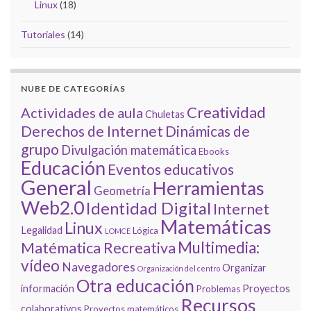
Linux
(18)
Tutoriales
(14)
NUBE DE CATEGORÍAS
Creatividad
Actividades de aula
Chuletas
Derechos de Internet
Dinámicas de
grupo
Divulgación matemática
Ebooks
Educación
Eventos educativos
General
Herramientas
Geometría
Web2.0
Identidad Digital
Internet
Matemáticas
Linux
Legalidad
Lógica
LOMCE
Multimedia:
Matématica Recreativa
vídeo
Navegadores
Organizar
Organización del centro
Otra educación
información
Proyectos
Problemas
Recursos
colaborativos
Proyectos matemáticos