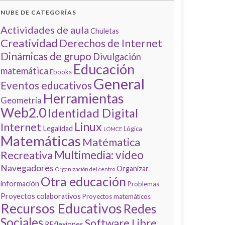
NUBE DE CATEGORÍAS
Actividades de aula
Chuletas
Creatividad
Derechos de Internet
Dinámicas de grupo
Divulgación
Educación
matemática
Ebooks
General
Eventos educativos
Herramientas
Geometría
Web2.0
Identidad Digital
Linux
Internet
Legalidad
Lógica
LOMCE
Matemáticas
Matématica
Multimedia: vídeo
Recreativa
Navegadores
Organizar
Organización del centro
Otra educación
información
Problemas
Proyectos colaborativos
Proyectos matemáticos
Recursos Educativos
Redes
Sociales
Software Libre
REflexiones