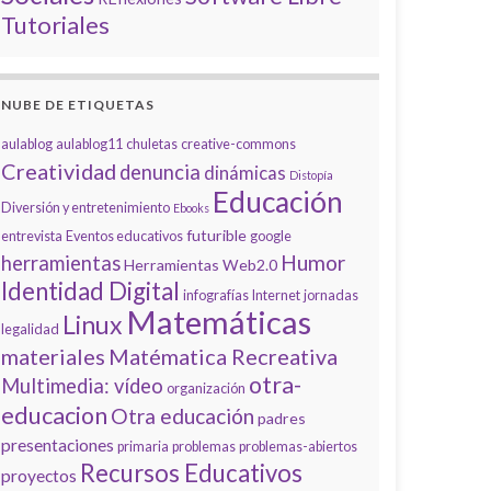
Tutoriales
NUBE DE ETIQUETAS
aulablog
aulablog11
chuletas
creative-commons
Creatividad
denuncia
dinámicas
Distopía
Educación
Diversión y entretenimiento
Ebooks
futurible
entrevista
Eventos educativos
google
Humor
herramientas
Herramientas Web2.0
Identidad Digital
infografías
Internet
jornadas
Matemáticas
Linux
legalidad
materiales
Matématica Recreativa
otra-
Multimedia: vídeo
organización
educacion
Otra educación
padres
presentaciones
primaria
problemas
problemas-abiertos
Recursos Educativos
proyectos