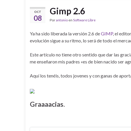
Gimp 2.6
OCT
08
Por
antonio
en
Software Libre
Ya ha sido liberada la versión 2.6 de
GIMP
, el edit
evolución sigue a su ritmo, lo será de todo el merca
Este artículo no tiene otro sentido que dar las gra
me enseñaron mis padres «es de bien nacido ser ag
Aquí los tenéis, todos jovenes y con ganas de aport
Graaaacias.