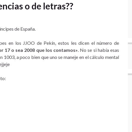
encias o de letras??
rincipes de España.
ipes en los JJOO de Pekín, estos les dicen el número de
or 17 o sea 2008 que los contamos»
. No se si había esas
on 1003, a poco bien que uno se maneje en el cálculo mental
ejjeje
nto: