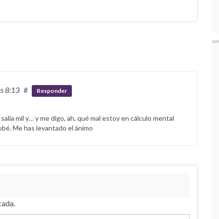
as 8:13
#
Responder
ía mil y… y me digo, ah, qué mal estoy en cálculo mental
robé. Me has levantado el ánimo
cada.