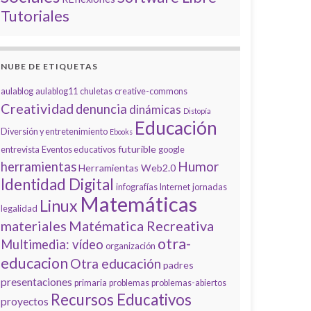
Tutoriales
NUBE DE ETIQUETAS
aulablog
aulablog11
chuletas
creative-commons
Creatividad
denuncia
dinámicas
Distopía
Educación
Diversión y entretenimiento
Ebooks
futurible
entrevista
Eventos educativos
google
Humor
herramientas
Herramientas Web2.0
Identidad Digital
infografías
Internet
jornadas
Matemáticas
Linux
legalidad
materiales
Matématica Recreativa
otra-
Multimedia: vídeo
organización
educacion
Otra educación
padres
presentaciones
primaria
problemas
problemas-abiertos
Recursos Educativos
proyectos