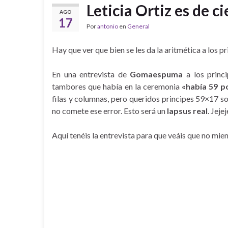
Leticia Ortiz es de ci
AGO
17
Por
antonio
en
General
Hay que ver que bien se les da la aritmética a los p
En una entrevista de
Gomaespuma
a los princ
tambores que había en la ceremonia
«había 59 p
filas y columnas, pero queridos principes 59×17 s
no comete ese error. Esto será un
lapsus real
. Jejej
Aquí tenéis la entrevista para que veáis que no mie