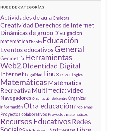
NUBE DE CATEGORÍAS
Actividades de aula
Chuletas
Creatividad
Derechos de Internet
Dinámicas de grupo
Divulgación
Educación
matemática
Ebooks
General
Eventos educativos
Herramientas
Geometría
Web2.0
Identidad Digital
Linux
Internet
Legalidad
Lógica
LOMCE
Matemáticas
Matématica
Multimedia: vídeo
Recreativa
Navegadores
Organizar
Organización del centro
Otra educación
información
Problemas
Proyectos colaborativos
Proyectos matemáticos
Recursos Educativos
Redes
Sociales
Software Libre
REflexiones