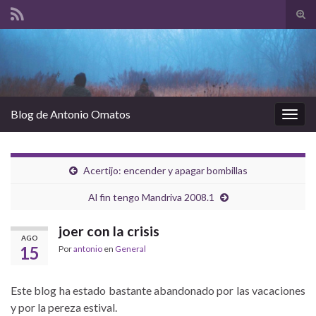
Alte
el
Search for:
form
de
bús
Blog de Antonio Omatos
Alter
la
nave
Acertijo: encender y apagar bombillas
Al fin tengo Mandriva 2008.1
joer con la crisis
AGO
15
Por
antonio
en
General
Este blog ha estado bastante abandonado por las vacaciones
y por la pereza estival.