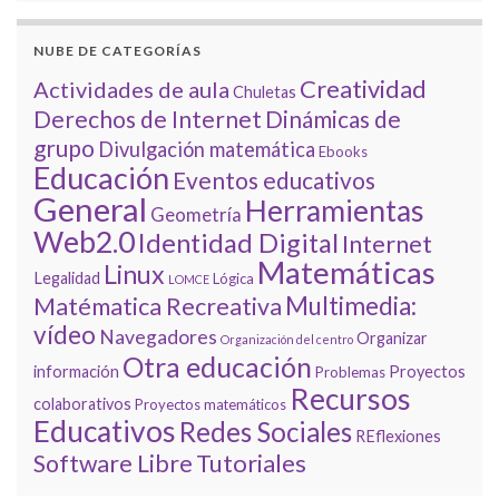
NUBE DE CATEGORÍAS
Creatividad
Actividades de aula
Chuletas
Derechos de Internet
Dinámicas de
grupo
Divulgación matemática
Ebooks
Educación
Eventos educativos
General
Herramientas
Geometría
Web2.0
Identidad Digital
Internet
Matemáticas
Linux
Legalidad
Lógica
LOMCE
Multimedia:
Matématica Recreativa
vídeo
Navegadores
Organizar
Organización del centro
Otra educación
información
Proyectos
Problemas
Recursos
colaborativos
Proyectos matemáticos
Educativos
Redes Sociales
REflexiones
Tutoriales
Software Libre