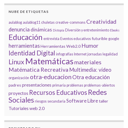
NUBE DE ETIQUETAS
Creatividad
aulablog
aulablog11
chuletas
creative-commons
denuncia
dinámicas
Diversión y entretenimiento
Distopía
Ebooks
Educación
futurible
entrevista
Eventos educativos
google
Humor
herramientas
Herramientas Web2.0
Identidad Digital
infografías
Internet
jornadas
legalidad
Matemáticas
Linux
materiales
Matématica Recreativa
Multimedia: vídeo
otra-educacion
Otra educación
organización
presentaciones
padres
primaria
problemas
problemas-abiertos
Redes
Recursos Educativos
proyectos
Sociales
Software Libre
taller
riesgos
secundaria
Tutoriales
web 2.0