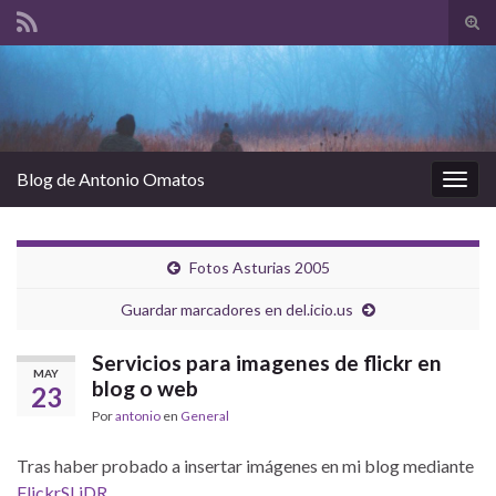
Alte
el
Search for:
form
de
bús
Blog de Antonio Omatos
Alter
la
nave
Fotos Asturias 2005
Guardar marcadores en del.icio.us
Servicios para imagenes de flickr en
MAY
blog o web
23
Por
antonio
en
General
Tras haber probado a insertar imágenes en mi blog mediante
FlickrSLiDR
.