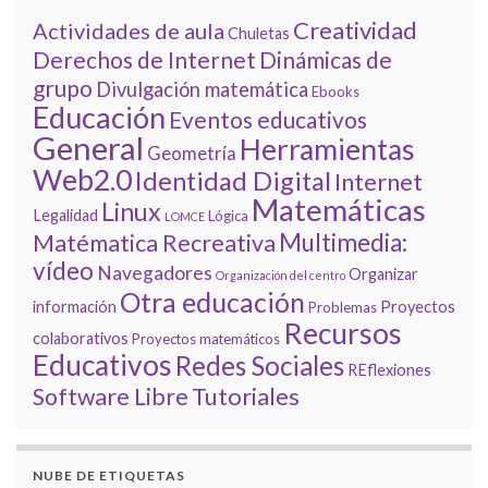
Creatividad
Actividades de aula
Chuletas
Derechos de Internet
Dinámicas de
grupo
Divulgación matemática
Ebooks
Educación
Eventos educativos
General
Herramientas
Geometría
Web2.0
Identidad Digital
Internet
Matemáticas
Linux
Legalidad
Lógica
LOMCE
Multimedia:
Matématica Recreativa
vídeo
Navegadores
Organizar
Organización del centro
Otra educación
información
Proyectos
Problemas
Recursos
colaborativos
Proyectos matemáticos
Educativos
Redes Sociales
REflexiones
Tutoriales
Software Libre
NUBE DE ETIQUETAS