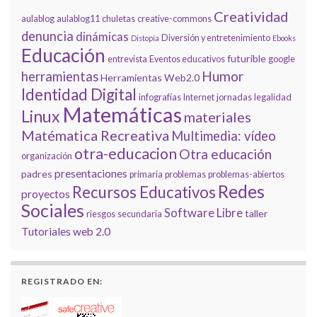
Creatividad
aulablog
aulablog11
chuletas
creative-commons
denuncia
dinámicas
Diversión y entretenimiento
Distopía
Ebooks
Educación
futurible
entrevista
Eventos educativos
google
Humor
herramientas
Herramientas Web2.0
Identidad Digital
infografías
Internet
jornadas
legalidad
Matemáticas
Linux
materiales
Matématica Recreativa
Multimedia: vídeo
otra-educacion
Otra educación
organización
presentaciones
padres
primaria
problemas
problemas-abiertos
Redes
Recursos Educativos
proyectos
Sociales
Software Libre
taller
riesgos
secundaria
Tutoriales
web 2.0
REGISTRADO EN: