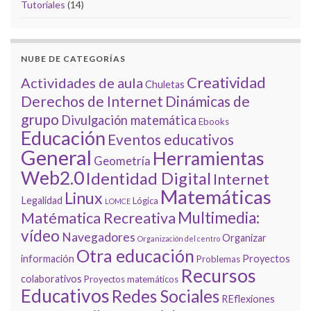
Tutoriales
(14)
NUBE DE CATEGORÍAS
Creatividad
Actividades de aula
Chuletas
Derechos de Internet
Dinámicas de
grupo
Divulgación matemática
Ebooks
Educación
Eventos educativos
General
Herramientas
Geometría
Web2.0
Identidad Digital
Internet
Matemáticas
Linux
Legalidad
Lógica
LOMCE
Multimedia:
Matématica Recreativa
vídeo
Navegadores
Organizar
Organización del centro
Otra educación
información
Proyectos
Problemas
Recursos
colaborativos
Proyectos matemáticos
Educativos
Redes Sociales
REflexiones