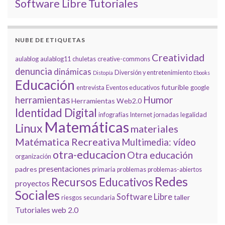
Tutoriales
Software Libre
NUBE DE ETIQUETAS
Creatividad
aulablog
aulablog11
chuletas
creative-commons
denuncia
dinámicas
Diversión y entretenimiento
Distopía
Ebooks
Educación
futurible
entrevista
Eventos educativos
google
Humor
herramientas
Herramientas Web2.0
Identidad Digital
infografías
Internet
jornadas
legalidad
Matemáticas
Linux
materiales
Matématica Recreativa
Multimedia: vídeo
otra-educacion
Otra educación
organización
presentaciones
padres
primaria
problemas
problemas-abiertos
Redes
Recursos Educativos
proyectos
Sociales
Software Libre
taller
riesgos
secundaria
Tutoriales
web 2.0