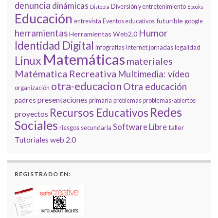
denuncia
dinámicas
Diversión y entretenimiento
Distopía
Ebooks
Educación
futurible
entrevista
Eventos educativos
google
Humor
herramientas
Herramientas Web2.0
Identidad Digital
infografías
Internet
jornadas
legalidad
Matemáticas
Linux
materiales
Matématica Recreativa
Multimedia: vídeo
otra-educacion
Otra educación
organización
presentaciones
padres
primaria
problemas
problemas-abiertos
Redes
Recursos Educativos
proyectos
Sociales
Software Libre
taller
riesgos
secundaria
Tutoriales
web 2.0
REGISTRADO EN: