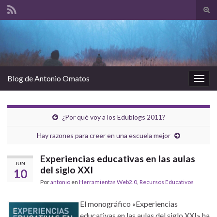
Alte
el
Search for:
form
de
bús
Blog de Antonio Omatos
Alter
la
nave
¿Por qué voy a los Edublogs 2011?
Hay razones para creer en una escuela mejor
Experiencias educativas en las aulas
JUN
del siglo XXI
10
Por
antonio
en
Herramientas Web2.0
,
Recursos Educativos
El monográfico «Experiencias
educativas en las aulas del siglo XXI» ha