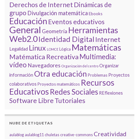
Derechos de Internet
Dinámicas de
grupo
Divulgación matemática
Ebooks
Educación
Eventos educativos
General
Herramientas
Geometría
Web2.0
Identidad Digital
Internet
Matemáticas
Linux
Legalidad
Lógica
LOMCE
Multimedia:
Matématica Recreativa
vídeo
Navegadores
Organizar
Organización del centro
Otra educación
información
Proyectos
Problemas
Recursos
colaborativos
Proyectos matemáticos
Educativos
Redes Sociales
REflexiones
Tutoriales
Software Libre
NUBE DE ETIQUETAS
Creatividad
aulablog
aulablog11
chuletas
creative-commons