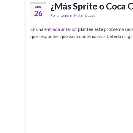
¿Más Sprite o Coca C
ABR
26
Por
antonio
en
Matemáticas
En una
entrada anterior
planteé este problema saca
que responder que vaso contenía más bebida original