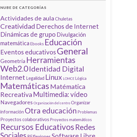
NUBE DE CATEGORÍAS
Actividades de aula
Chuletas
Creatividad
Derechos de Internet
Dinámicas de grupo
Divulgación
Educación
matemática
Ebooks
General
Eventos educativos
Herramientas
Geometría
Web2.0
Identidad Digital
Linux
Internet
Legalidad
Lógica
LOMCE
Matemáticas
Matématica
Multimedia: vídeo
Recreativa
Navegadores
Organizar
Organización del centro
Otra educación
información
Problemas
Proyectos colaborativos
Proyectos matemáticos
Recursos Educativos
Redes
Sociales
Software Libre
REflexiones