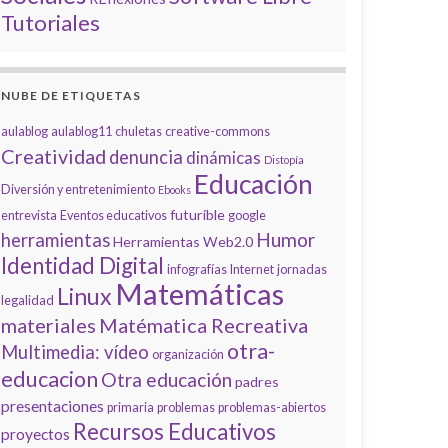
Tutoriales
NUBE DE ETIQUETAS
aulablog
aulablog11
chuletas
creative-commons
Creatividad
denuncia
dinámicas
Distopía
Educación
Diversión y entretenimiento
Ebooks
futurible
entrevista
Eventos educativos
google
Humor
herramientas
Herramientas Web2.0
Identidad Digital
infografías
Internet
jornadas
Matemáticas
Linux
legalidad
materiales
Matématica Recreativa
otra-
Multimedia: vídeo
organización
educacion
Otra educación
padres
presentaciones
primaria
problemas
problemas-abiertos
Recursos Educativos
proyectos