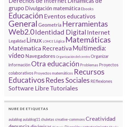
Derechos de Internet
Dinámicas de
grupo
Divulgación matemática
Ebooks
Educación
Eventos educativos
General
Herramientas
Geometría
Web2.0
Identidad Digital
Internet
Matemáticas
Linux
Legalidad
Lógica
LOMCE
Multimedia:
Matématica Recreativa
vídeo
Navegadores
Organizar
Organización del centro
Otra educación
información
Proyectos
Problemas
Recursos
colaborativos
Proyectos matemáticos
Educativos
Redes Sociales
REflexiones
Tutoriales
Software Libre
NUBE DE ETIQUETAS
Creatividad
aulablog
aulablog11
chuletas
creative-commons
denuncia
dinámicas