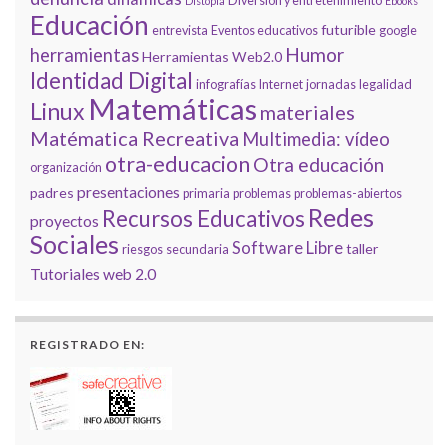
Diversión y entretenimiento
Distopía
Ebooks
Educación
futurible
entrevista
Eventos educativos
google
Humor
herramientas
Herramientas Web2.0
Identidad Digital
infografías
Internet
jornadas
legalidad
Matemáticas
Linux
materiales
Matématica Recreativa
Multimedia: vídeo
otra-educacion
Otra educación
organización
presentaciones
padres
primaria
problemas
problemas-abiertos
Redes
Recursos Educativos
proyectos
Sociales
Software Libre
taller
riesgos
secundaria
Tutoriales
web 2.0
REGISTRADO EN: