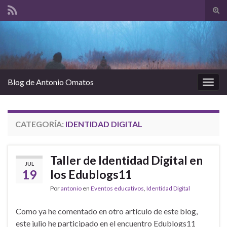
Alte
el
Search for:
form
de
bús
Blog de Antonio Omatos
Alter
la
nave
CATEGORÍA:
IDENTIDAD DIGITAL
Taller de Identidad Digital en
JUL
19
los Edublogs11
Por
antonio
en
Eventos educativos
,
Identidad Digital
Como ya he comentado en otro artículo de este blog,
este julio he participado en el encuentro Edublogs11