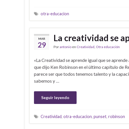
otra-educacion
La creatividad se a
MAR
29
Por
antonio
en
Creatividad
,
Otra educación
«La Creatividad se aprende igual que se aprende 
que dijo Ken Robinson en el último capítulo de R
parece ser que todos tenemos talento y la capaci
sabemos y …
Seguir leyendo
Creatividad
,
otra-educacion
,
punset
,
robinson