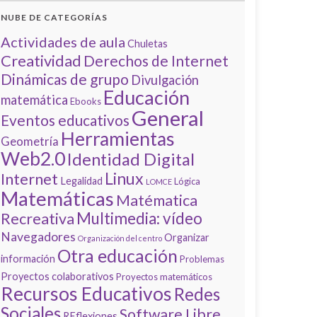
NUBE DE CATEGORÍAS
Actividades de aula
Chuletas
Creatividad
Derechos de Internet
Dinámicas de grupo
Divulgación
Educación
matemática
Ebooks
General
Eventos educativos
Herramientas
Geometría
Web2.0
Identidad Digital
Linux
Internet
Legalidad
Lógica
LOMCE
Matemáticas
Matématica
Multimedia: vídeo
Recreativa
Navegadores
Organizar
Organización del centro
Otra educación
información
Problemas
Proyectos colaborativos
Proyectos matemáticos
Recursos Educativos
Redes
Sociales
Software Libre
REflexiones