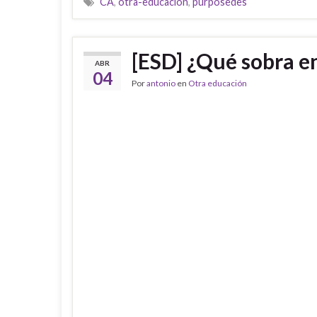
CA
,
otra-educacion
,
purposedes
[ESD] ¿Qué sobra e
ABR
04
Por
antonio
en
Otra educación