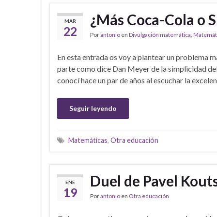
¿Más Coca-Cola o S
MAR
22
Por
antonio
en
Divulgación matemática
,
Matemát
En esta entrada os voy a plantear un problema m
parte como dice Dan Meyer de la simplicidad del 
conocí hace un par de años al escuchar la excel
Seguir leyendo
Matemáticas
,
Otra educación
Duel de Pavel Kout
ENE
19
Por
antonio
en
Otra educación