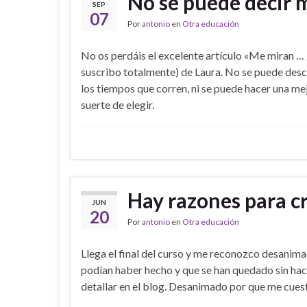
No se puede decir 
SEP
07
Por
antonio
en
Otra educación
No os perdáis el excelente artículo «Me miran …
suscribo totalmente) de Laura. No se puede desc
los tiempos que corren, ni se puede hacer una me
suerte de elegir.
Hay razones para c
JUN
20
Por
antonio
en
Otra educación
Llega el final del curso y me reconozco desanim
podían haber hecho y que se han quedado sin hac
detallar en el blog. Desanimado por que me cuesta