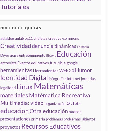
Tutoriales
NUBE DE ETIQUETAS
aulablog
aulablog11
chuletas
creative-commons
Creatividad
denuncia
dinámicas
Distopía
Educación
Diversión y entretenimiento
Ebooks
futurible
entrevista
Eventos educativos
google
Humor
herramientas
Herramientas Web2.0
Identidad Digital
infografías
Internet
jornadas
Matemáticas
Linux
legalidad
materiales
Matématica Recreativa
otra-
Multimedia: vídeo
organización
educacion
Otra educación
padres
presentaciones
primaria
problemas
problemas-abiertos
Recursos Educativos
proyectos