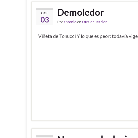
Demoledor
OCT
03
Por
antonio
en
Otra educación
Viñeta de Tonucci Y lo que es peor: todavía vige