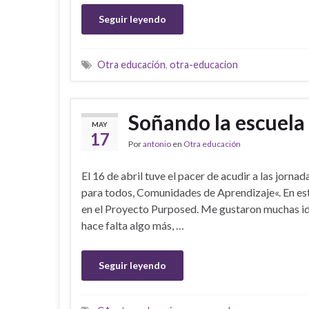
Seguir leyendo
Otra educación
,
otra-educacion
Soñando la escuela 
MAY
17
Por
antonio
en
Otra educación
El 16 de abril tuve el pacer de acudir a las jorn
para todos, Comunidades de Aprendizaje«. En este 
en el Proyecto Purposed. Me gustaron muchas i
hace falta algo más, …
Seguir leyendo